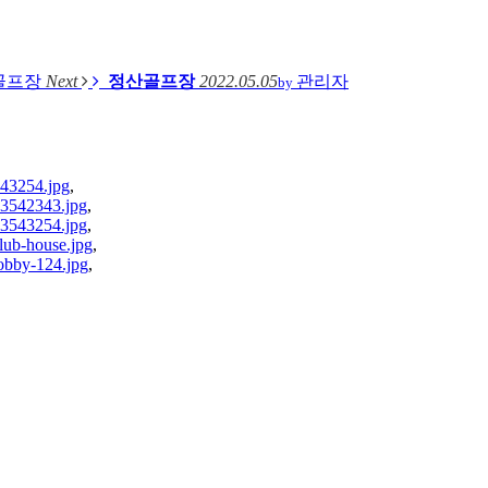
골프장
Next
정산골프장
2022.05.05
관리자
by
143254.jpg
,
23542343.jpg
,
23543254.jpg
,
lub-house.jpg
,
lobby-124.jpg
,