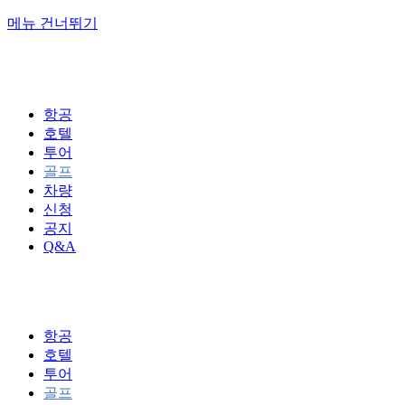
메뉴 건너뛰기
항공
호텔
투어
골프
차량
신청
공지
Q&A
항공
호텔
투어
골프