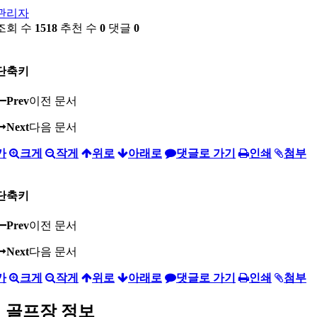
관리자
조회 수
1518
추천 수
0
댓글
0
단축키
Prev
이전 문서
Next
다음 문서
가
크게
작게
위로
아래로
댓글로 가기
인쇄
첨부
단축키
Prev
이전 문서
Next
다음 문서
가
크게
작게
위로
아래로
댓글로 가기
인쇄
첨부
골프장 정보