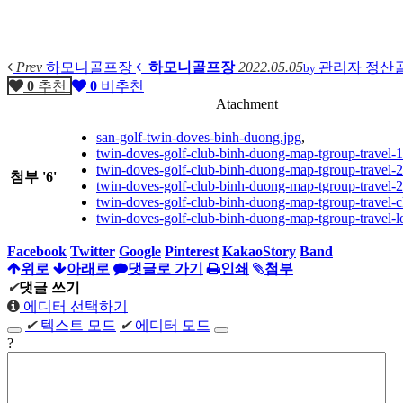
Prev
하모니골프장
하모니골프장
2022.05.05
관리자
정산
by
0
추천
0
비추천
Atachment
san-golf-twin-doves-binh-duong.jpg
,
twin-doves-golf-club-binh-duong-map-tgroup-travel-
twin-doves-golf-club-binh-duong-map-tgroup-travel-
첨부
'
6
'
twin-doves-golf-club-binh-duong-map-tgroup-travel-
twin-doves-golf-club-binh-duong-map-tgroup-travel-c
twin-doves-golf-club-binh-duong-map-tgroup-travel-
Facebook
Twitter
Google
Pinterest
KakaoStory
Band
위로
아래로
댓글로 가기
인쇄
첨부
✔
댓글 쓰기
에디터 선택하기
✔
텍스트 모드
✔
에디터 모드
?