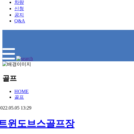
차량
신청
공지
Q&A
골프
HOME
골프
022.05.05 13:29
트윈도브스골프장